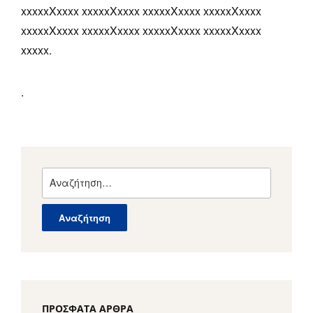
xxxxxXxxxx xxxxxXxxxx xxxxxXxxxx xxxxxXxxxx
xxxxxXxxxx xxxxxXxxxx xxxxxXxxxx xxxxxXxxxx
xxxxx.
.
Αναζήτηση
για:
ΠΡΌΣΦΑΤΑ ΆΡΘΡΑ